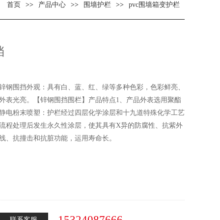
：
首页
>>
产品中心
>>
围墙护栏
>>
pvc围墙箱变护栏
挡
锌钢围挡外观：具有白、蓝、红、绿等多种色彩，色彩鲜亮、
外表光亮。【锌钢围挡围栏】产品特点1、产品外表选用聚酯
静电粉末喷塑：护栏经过四层化学涂层和十九道特殊化学工艺
流程处理后发生永久性涂层，使其具有X异的防腐性、抗紫外
线、抗撞击和抗脏功能，运用寿命长。
15324087666
联系客服