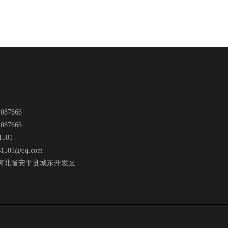
087666
087666
1581
41581@qq.com
河北省安平县城东开发区