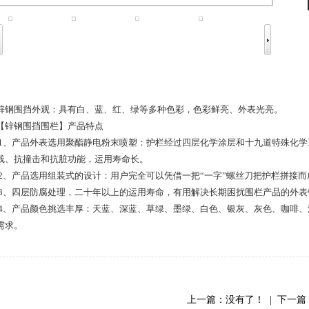
锌钢围挡外观：具有白、蓝、红、绿等多种色彩，色彩鲜亮、外表光亮。
【锌钢围挡围栏】产品特点
1、产品外表选用聚酯静电粉末喷塑：护栏经过四层化学涂层和十九道特殊化学
线、抗撞击和抗脏功能，运用寿命长。
2、产品选用组装式的设计：用户完全可以凭借一把“一字”螺丝刀把护栏拼接
3、四层防腐处理，二十年以上的运用寿命，有用解决长期困扰围栏产品的外表
4、产品颜色挑选丰厚：天蓝、深蓝、草绿、墨绿、白色、银灰、灰色、咖啡、
需求。
上一篇：没有了！ | 下一篇