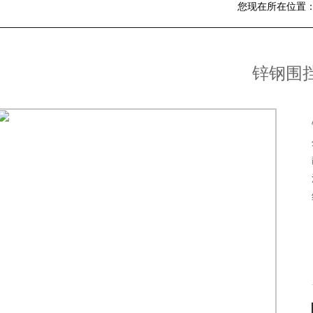
您现在所在位置
锌钢围
1
3
4
5
2